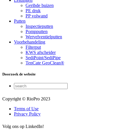
Leidingen
Geribde buizen
PE druk
PP volwand
Putten
Inspectieputten
Pompputten
Wervelventielputten
Voorbehandeling
Filterput
KWS afscheider
SediPoint/SediPipe
TenCate GeoClean®
Doorzoek de website
Copyright © RioPro 2023
Terms of Use
Privacy Policy
Volg ons op LinkedIn!