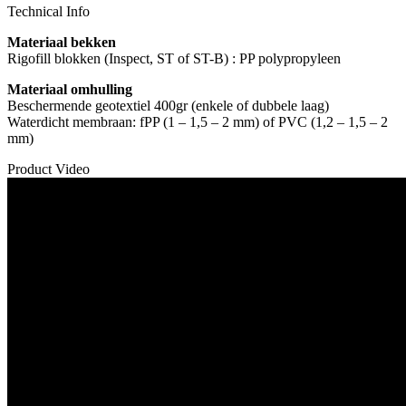
Technical Info
Materiaal bekken
Rigofill blokken (Inspect, ST of ST-B) : PP polypropyleen
Materiaal omhulling
Beschermende geotextiel 400gr (enkele of dubbele laag)
Waterdicht membraan: fPP (1 – 1,5 – 2 mm) of PVC (1,2 – 1,5 – 2
mm)
Product Video