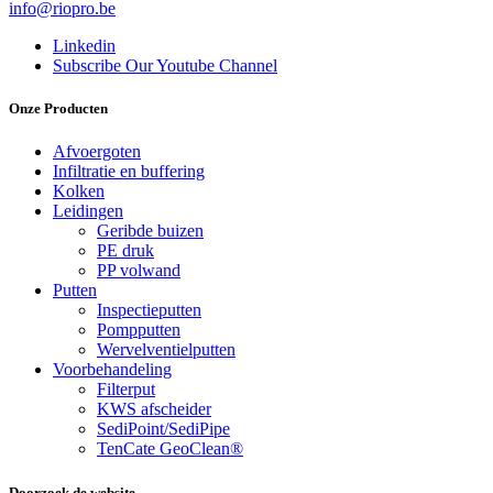
info@riopro.be
Linkedin
Subscribe Our Youtube Channel
Onze Producten
Afvoergoten
Infiltratie en buffering
Kolken
Leidingen
Geribde buizen
PE druk
PP volwand
Putten
Inspectieputten
Pompputten
Wervelventielputten
Voorbehandeling
Filterput
KWS afscheider
SediPoint/SediPipe
TenCate GeoClean®
Doorzoek de website